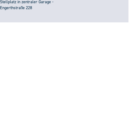
Stellplatz in zentraler Garage -
Engerthstraße 228